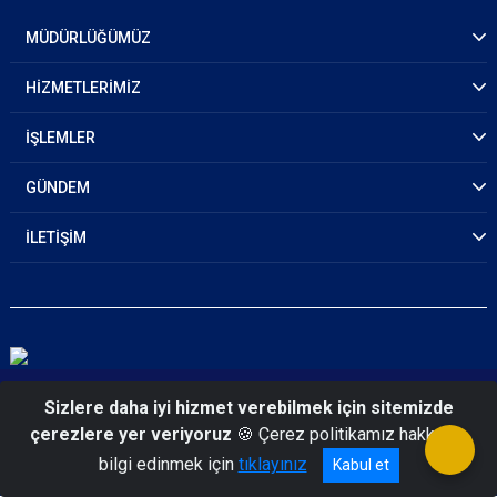
MÜDÜRLÜĞÜMÜZ
HİZMETLERİMİZ
İŞLEMLER
GÜNDEM
İLETİŞİM
© 2026 Kayseri Emniyet Müdürlüğü
Sizlere daha iyi hizmet verebilmek için sitemizde
çerezlere yer veriyoruz
🍪 Çerez politikamız hakkında
bilgi edinmek için
tıklayınız
Kabul et