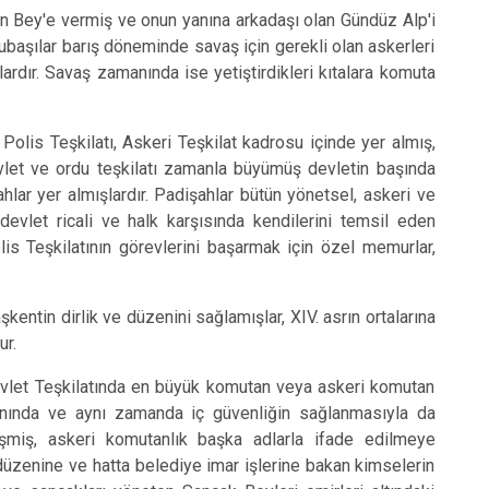
Bey'e vermiş ve onun yanına arkadaşı olan Gündüz Alp'i
Subaşılar barış döneminde savaş için gerekli olan askerleri
lardır. Savaş zamanında ise yetiştirdikleri kıtalara komuta
is Teşkilatı, Askeri Teşkilat kadrosu içinde yer almış,
vlet ve ordu teşkilatı zamanla büyümüş devletin başında
hlar yer almışlardır. Padişahlar bütün yönetsel, askeri ve
devlet ricali ve halk karşısında kendilerini temsil eden
is Teşkilatının görevlerini başarmak için özel memurlar,
ntin dirlik ve düzenini sağlamışlar, XIV. asrın ortalarına
ur.
let Teşkilatında en büyük komutan veya askeri komutan
 yanında ve aynı zamanda iç güvenliğin sağlanmasıyla da
gelişmiş, askeri komutanlık başka adlarla ifade edilmeye
düzenine ve hatta belediye imar işlerine bakan kimselerin