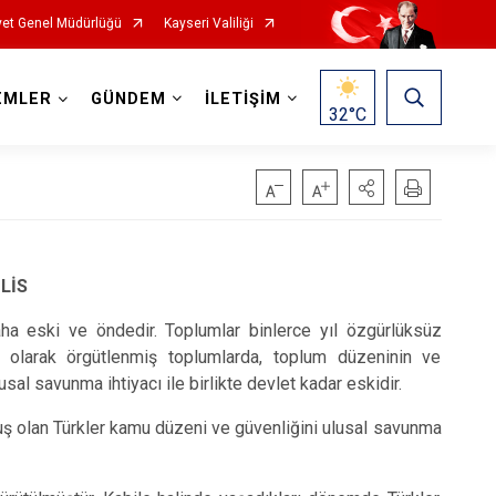
et Genel Müdürlüğü
Kayseri Valiliği
EMLER
GÜNDEM
İLETİŞİM
32
°C
LİS
a eski ve öndedir. Toplumlar binlerce yıl özgürlüksüz
t olarak örgütlenmiş toplumlarda, toplum düzeninin ve
al savunma ihtiyacı ile birlikte devlet kadar eskidir.
uş olan Türkler kamu düzeni ve güvenliğini ulusal savunma