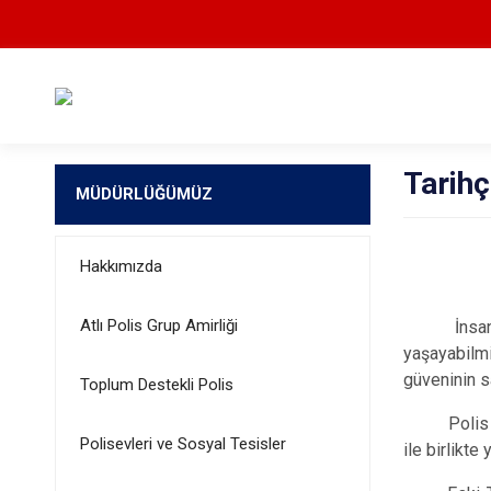
Tarih
MÜDÜRLÜĞÜMÜZ
Hakkımızda
Atlı Polis Grup Amirliği
İnsanların
yaşayabilm
güveninin s
Toplum Destekli Polis
Polis tarih
Polisevleri ve Sosyal Tesisler
ile birlikte