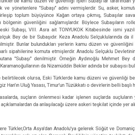
er'de kamu düzen ve güvenliği işleri Subaşı'lar tarafından yür
 ve yönetenlere "Subaşı" adını vermişlerdir. Su, asker, komut
birleşip toplum büyüyünce Kağan ortaya çıkmış, Subaşılar sava
ı bölgenin güvenliğini sağlamışlardır. Böylece Subaşıların rolle
 eski Subaşı, VIII. Asra ait TONYUKOK Kitabesinde ismi yazıl
elçuk Bey de bir Subaşıdır. Keza Anadolu Selçuklularında da il
lmiştir. Bunlar bulundukları yerlerin kamu düzen ve güvenliğini
marlı sipahilerine komuta etmişlerdir. Anadolu Selçuklu Devletini
utana "Subaşı" denilmiştir. Örneğin Aydınoğlu Mehmet Bey de
, Karamanoğullarının da Nizamüddin Bekler adında bir subaşısı bul
irtilecek olursa, Eski Türklerde kamu düzeni ve güvenliği bell
iz Han'ın Uluğ Yasası, Timur'un Tüzükkatı o devirlerin belli başlı h
da, suçların önlenmesi kadar işlenen suçlarda suçluların ya
u açıklamalardan da anlaşılacağı üzere askeri teşkilat içinde yer al
zere Türkler,Orta Asya'dan Anadolu'ya gelerek Söğüt ve Domaniç 