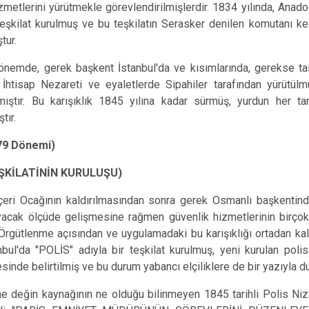
zmetlerini yürütmekle görevlendirilmişlerdir. 1834 yılında, Anado
teşkilat kurulmuş ve bu teşkilatın Serasker denilen komutanı ke
tur.
, gerek başkent İstanbul'da ve kısımlarında, gerekse taşrada,
a İhtisap Nezareti ve eyaletlerde Sipahiler tarafından yürütül
ıştır. Bu karışıklık 1845 yılına kadar sürmüş, yurdun her tar
tır.
879 Dönemi)
EŞKİLATİNİN KURULUŞU)
cağının kaldırılmasından sonra gerek Osmanlı başkentinde v
yacak ölçüde gelişmesine rağmen güvenlik hizmetlerinin birçok
 Örgütlenme açısından ve uygulamadaki bu karışıklığı ortadan 
bul'da "POLİS" adıyla bir teşkilat kurulmuş, yeni kurulan polis 
nde belirtilmiş ve bu durum yabancı elçiliklere de bir yazıyla d
in kaynağının ne olduğu bilinmeyen 1845 tarihli Polis Niz