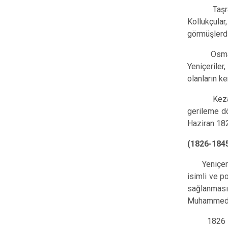
Taşrada is
Kollukçula
görmüşlerdi
Osmanlı İm
Yeniçerile
olanların k
Keza, iç g
gerileme dö
Haziran 182
(1826-184
Yeniçeri O
isimli ve p
sağlanması
Muhammediy
1826 yılın