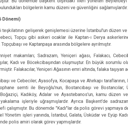
uştur. Bu dönemde başkent dışındaki illeri yöneten Beylerbeyi 
bulundukları bölgelerin kamu düzeni ve güvenliğini sağlamışlardır.
6 Dönemi)
şkilatının gelişerek genişlemesi üzerine İstanbul'un düzen ve g
ebeci, Topçu gibi askeri ocaklar ile Kaptan-ı Derya askerlerine
 Topçubaşı ve Kaptanpaşa arasında bölgelere ayrılmıştır.
akamları; Sadrazam, Yeniçeri ağası, Falakacı, Cebecibaş
ılar, Kadı ve Böcekcibaşından oluşmuştur. En büyük sorumlu ola
rmiştir. Falakacılar, Yeniçeri Ağasının emri altında, falaka taşıyan
 ve Cebeciler; Ayasofya, Kocapaşa ve Ahırkapı taraflarının, 
Tophane semti ile Beyoğlu'nun, Bostancıbaşı ve Bostancılar; 
 Boğaziçi, Kadıköy, Adalar ve Ayastebanos'un, kamu düzen ve gü
yakalama işleriyle uğraşmışlardır. Ayrıca Başkent'de sadrazamı
Şefi çalışmıştır. Bu dönemde "Kadı"lar da polis görevi yapmaya 
el Yönetim işleri yanında, İstanbul, Galata, Üsküdar ve Eyüp Kadılık
nde polis amiri olarak görev yapmışlardır.