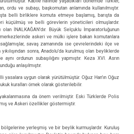
ütülmüştür. Kabile halinde yaşadıkları dönemde Türkler,
an, ordu ve subaşı, başkomutan anlamında kullanılmıştır.
şta belli birliklere komuta etmeye başlamış, barışta da
ri küçülmüş ve belli görevlerin yöneticileri olmuşlardır.
ı olan İNALKAĞAN'dır. Büyük Selçuklu İmparatorluğunun
 merkezlerinde askeri ve mülki işlere bakan komutanlara
 sağlamışlar, savaş zamanında ise çevrelerindeki ilçe ve
n yıkılışından sonra, Anadolu'da kurulmuş olan beyliklerde
 aynı ordunun subaşılığını yapmıştır. Keza XVI. Asrın
unduğu anlaşılmıştır.
i yasalara uygun olarak yürütülmüştür. Oğuz Han'ın Oğuz
ukuk kuralları örnek olarak gösterilebilir.
kalanmasına da önem verilmiştir. Eski Türklerde Polis
mış ve Askeri özellikler göstermiştir.
bölgelerine yerleşmiş ve bir beylik kurmuşlardır. Kuruluş