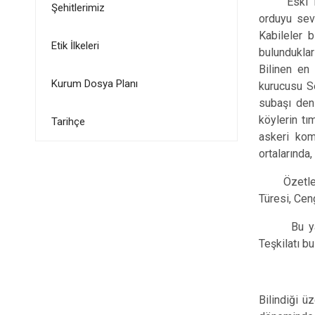
Eski Türkl
Şehitlerimiz
orduyu sevk
Kabileler 
Etik İlkeleri
bulunduklar
Bilinen en
Kurum Dosya Planı
kurucusu S
subaşı deni
köylerin tı
Tarihçe
askeri kom
ortalarında
Özetle bel
Türesi, Ceng
Bu yasalar
Teşkilatı b
Bilindiği ü