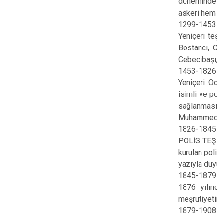
döneminde t
askeri hem 
1299-1453
Yeniçeri te
Bostancı, C
Cebecibaşı,
1453-1826
Yeniçeri O
isimli ve p
sağlanması
Muhammediy
1826-1845
POLİS TEŞK
kurulan pol
yazıyla duy
1845-1879
1876 yılın
meşrutiyeti
1879-1908