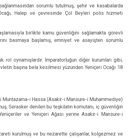
ğlanmasından sorumlu tutulmuş, şehir ve kasabalarda
 Ocağı, Halep ve çevresinde Çöl Beyleri polis hizmeti
asıyla birlikte kamu güvenliğini sağlamakta görevli
larını basmaya başlamış, emniyet ve asayişten sorumlu
l oynamışlardır. İmparatorluğun diğer kurumları gibi,
evletin başına bela kesilmesi yüzünden Yeniçeri Ocağı 18
iri Muntazama-i Hassa (Asakir-i Mansure-i Muhammediye)
muş, Serasker denilen bu teşkilatın komutanı, iç güvenliğin
Yeniçeriler ve Yeniçeri Ağası yerine Asakir-i Mansure-i
areti kurulmuş ve bu nezarette çalışanlar, kolgezmez ve