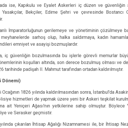
e, Kapıkulu ve Eyalet Askerleri iç düzen ve güvenliğin sa
r, Yasakçılar, Bekçiler, Edirne Şehri ve çevresinde Bostancı
r.
paratorluğunun gerilemeye ve yönetiminin çözülmeye başlam
r, meyhanelerde sarhoş olup, halka saldırmaya, kadın hamam
endileri emniyet ve asayişi bozmuşlardır.
üvenliğin bozulmasında bu işlerle görevli memurlar büyük ro
nemlerinin koşulları altında, son derece bozulmuş olması ve d
6 tarihinde padişah II. Mahmut tarafından ortadan kaldırılmıştır.
5 Dönemi)
cağının 1826 yılında kaldırılmasından sonra, İstanbul'da Asak
olisiye hizmetleri de yapmak üzere yeni bir Askeri teşkilat kurul
na ait Yeniçeri Ağası'nın yetkilerine sahip olmuştur. Böylece 
e ve Serasker geçmistir.
da çıkarılan İhtisap Ağalığı Nizamnamesi ile, bir İhtisap Nez