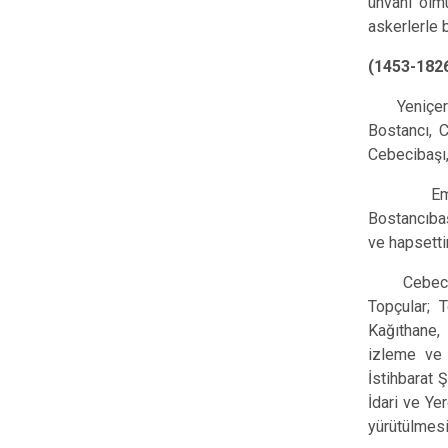
ünvanı olm
askerlerle 
(1453-182
Yeniçeri te
Bostancı, C
Cebecibaşı,
Emniyet m
Bostancıbaş
ve hapsetti
Cebecibaşı
Topçular; 
Kağıthane,
izleme ve 
İstihbarat 
İdari ve Yer
yürütülmesi