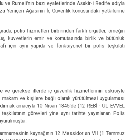
lu ve Rumeli'nin bazı eyaletlerinde Asakir-i Redife adıyla
za Yeniçeri Ağasının İç Güvenlik konusundaki yetkilerine
 polis hizmetleri birbirinden farklı örgütler, örneğin
müş, kuvvetlerin emir ve komutasında birlik ve bütünlük
afı için aynı yapıda ve fonksiyonel bir polis teşkilatı
e gerekse illerde iç güvenlik hizmetlerinin eskisiyle
 makam ve kişilere bağlı olarak yürütülmesi uygulaması
kaldırmak amacıyla 10 Nisan 1845'de (12 REBİ - ÜL EVVEL
teşkilatının görevleri yine aynı tarihte yayınlanan Polis
uyurulmuştur.
amnamesinin kaynağının 12 Messidor an VII (1 Temmuz