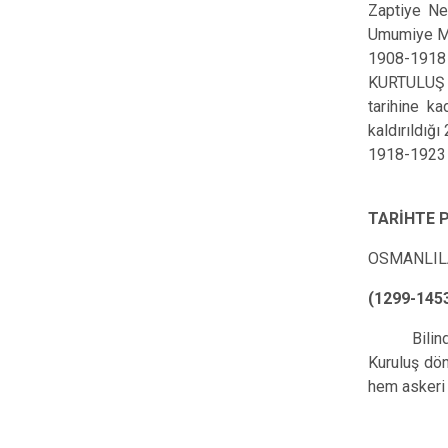
Zaptiye Nez
Umumiye Müd
1908-1918
KURTULUŞ S
tarihine ka
kaldırıldığ
1918-1923
TARİHTE 
OSMANLIL
(1299-145
Bilindiği 
Kuruluş dön
hem askeri 