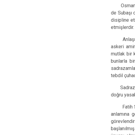
Osman Bey 
de Subaşı o
disipline e
etmişlerdir.
Anlaşılaca
askeri ami
mutlak bir 
bunlarla bi
sadrazamlar
tebdil çuhad
Sadrazamın 
doğru yasak
Fatih Sult
anlamına g
görevlendir
başlanılmış