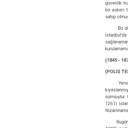
güvenlik hi
bir askeri 
sahip olmuş
Bu dönemde
İstanbul'd
sağlanamam
kurulamamış
(1845 - 1
(POLİS T
Yeniçeri O
kıyaslanmı
sürmüştür.
1261) İstan
Nizamnamesi
Bugüne değ