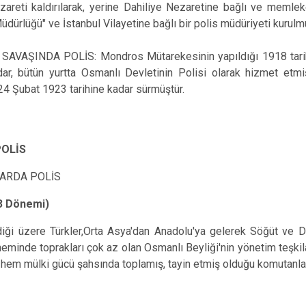
areti kaldırılarak, yerine Dahiliye Nezaretine bağlı ve memleke
ürlüğü" ve İstanbul Vilayetine bağlı bir polis müdüriyeti kurulmu
AVAŞINDA POLİS: Mondros Mütarekesinin yapıldığı 1918 tarihin
dar, bütün yurtta Osmanlı Devletinin Polisi olarak hizmet etm
ı 24 Şubat 1923 tarihine kadar sürmüştür.
POLİS
ARDA POLİS
3 Dönemi)
üzere Türkler,Orta Asya'dan Anadolu'ya gelerek Söğüt ve Doma
eminde toprakları çok az olan Osmanlı Beyliği'nin yönetim teşkil
hem mülki gücü şahsında toplamış, tayin etmiş olduğu komutanlar 