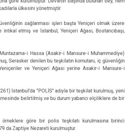
 ona göre kurulmuştur. Devletin başında bulunan bey, hem
dılarla ülkesini yönetmiştir.
üvenliğinin sağlanması işleri başta Yeniçeri olmak üzere
 intikal etmiş ve İstanbul, Yeniçeri Ağası, Bostancıbaşı,
iri Muntazama-i Hassa (Asakir-i Mansure-i Muhammediye)
muş, Serasker denilen bu teşkilatın komutanı, iç güvenliğin
Yeniçeriler ve Yeniçeri Ağası yerine Asakir-i Mansure-i
 İstanbul'da "POLİS" adıyla bir teşkilat kurulmuş, yeni
amesinde belirtilmiş ve bu durum yabancı elçiliklere de bir
örneklere göre bir polis teşkilatı kurulmasına birinci
79 da Zaptiye Nezareti kurulmuştur.