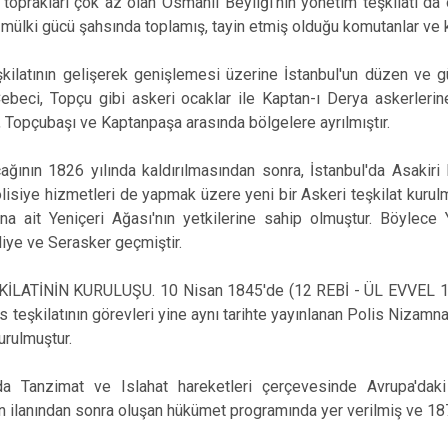
oprakları çok az olan Osmanlı Beyliği'nin yönetim teşkilatı da
mülki gücü şahsında toplamış, tayin etmiş olduğu komutanlar ve ka
şkilatının gelişerek genişlemesi üzerine İstanbul'un düzen ve g
ebeci, Topçu gibi askeri ocaklar ile Kaptan-ı Derya askerlerine
 Topçubaşı ve Kaptanpaşa arasında bölgelere ayrılmıştır.
cağının 1826 yılında kaldırılmasından sonra, İstanbul'da Asak
olisiye hizmetleri de yapmak üzere yeni bir Askeri teşkilat kurul
na ait Yeniçeri Ağası'nın yetkilerine sahip olmuştur. Böylece 
e ve Serasker geçmiştir.
İLATİNİN KURULUŞU. 10 Nisan 1845'de (12 REBİ - ÜL EVVEL 1261)
is teşkilatının görevleri yine aynı tarihte yayınlanan Polis Nizamn
urulmuştur.
da Tanzimat ve Islahat hareketleri çerçevesinde Avrupa'daki 
n ilanından sonra oluşan hükümet programında yer verilmiş ve 18