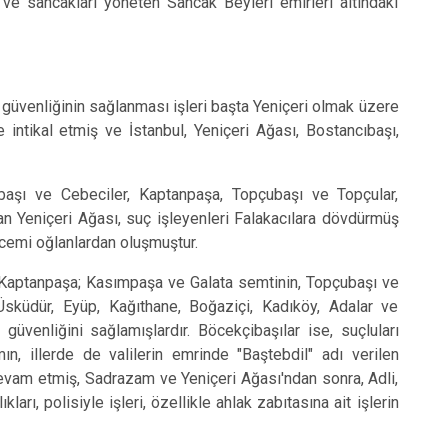
ve sancakları yöneten Sancak Beyleri emirleri altındaki
üvenliğinin sağlanması işleri başta Yeniçeri olmak üzere
 intikal etmiş ve İstanbul, Yeniçeri Ağası, Bostancıbaşı,
ı ve Cebeciler, Kaptanpaşa, Topçubaşı ve Topçular,
n Yeniçeri Ağası, suç işleyenleri Falakacılara dövdürmüş
 acemi oğlanlardan oluşmuştur.
Kaptanpaşa; Kasımpaşa ve Galata semtinin, Topçubaşı ve
Üsküdür, Eyüp, Kağıthane, Boğaziçi, Kadıköy, Adalar ve
venliğini sağlamışlardır. Böcekçibaşılar ise, suçluları
n, illerde de valilerin emrinde "Baştebdil" adı verilen
devam etmiş, Sadrazam ve Yeniçeri Ağası'ndan sonra, Adli,
ları, polisiyle işleri, özellikle ahlak zabıtasına ait işlerin