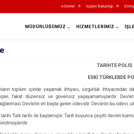
e-Devlet
İçişleri Bakanlığı
Emniy
MÜDÜRLÜĞÜMÜZ
HİZMETLERİMİZ
İŞL
İl Emniyet Müdürlükleri
çe
TARİHTE POLİS
ESKİ TÜRKLERDE PO
 toplum içinde yaşamak ihtiyacı, özgürlük ihtiyacından dah
işler, fakat düzensiz ve güvensiz yaşayamamışlardır. Devle
ağlanması Devletin en başta gelen ödevidir. Devletin bu ödevi, ulus
i Türk tarihi ile başlamıştır. Tarih boyunca çeşitli devlet kurm
 yürütmüşlerdir.