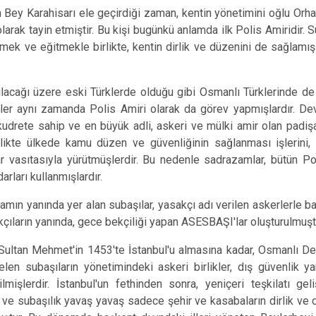
Karahisarı ele geçirdiği zaman, kentin yönetimini oğlu Orhan 
larak tayin etmiştir. Bu kişi bugünkü anlamda ilk Polis Amiridir. 
tmek ve eğitmekle birlikte, kentin dirlik ve düzenini de sağlamış
ğı üzere eski Türklerde olduğu gibi Osmanlı Türklerinde de Pol
rler aynı zamanda Polis Amiri olarak da görev yapmışlardır. De
kudrete sahip ve en büyük adli, askeri ve mülki amir olan padişa
rlikte ülkede kamu düzen ve güvenliğinin sağlanması işlerini, 
 vasıtasıyla yürütmüşlerdir. Bu nedenle sadrazamlar, bütün Pol
arları kullanmışlardır.
yanında yer alan subaşılar, yasakçı adı verilen askerlerle başke
çıların yanında, gece bekçiliği yapan ASESBAŞI'lar oluşturulmuşt
an Mehmet'in 1453'te İstanbul'u almasına kadar, Osmanlı Dev
elen subaşıların yönetimindeki askeri birlikler, dış güvenlik
ilmişlerdir. İstanbul'un fethinden sonra, yeniçeri teşkilatı 
 ve subaşılık yavaş yavaş sadece şehir ve kasabaların dirlik ve 