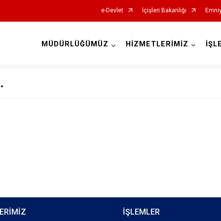
e-Devlet
İçişleri Bakanlığı
Emniy
MÜDÜRLÜĞÜMÜZ
HİZMETLERİMİZ
İŞL
İl Emniyet Müdürlükleri
.
ERİMİZ
İŞLEMLER