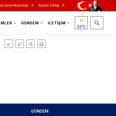
et Genel Müdürlüğü
Kayseri Valiliği
EMLER
GÜNDEM
İLETİŞİM
32
°C
GÜNDEM